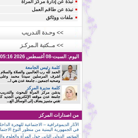
نبذة عن إدارة مركز المرأة
نبذة عن طاقم العمل
ملفات ووثائق
>> وحـدة التـدريب
>> مــكتبة الـمركـز
اليوم:
السبت-08 أغسطس 2026 05:16 م
كلمة رئيس الجامعة
الحمد لله رب العالمين والصلاة والسلام
اشرف المرسلين سيدنا محمد وعلى 
وصحبه اجمعين ، جامعة عدن هي ا...
كلمة مديرة المركز
يدشن مركز المرأة للبحوث والتدريب
جامعة عدن موقعه الإلكتروني الجديد كا
تقني متميز يضاف إلى الوسائل الع...
من اصدارات المركز
الآثار الديموغرافية – الاجتماعية للهجرة الداخل
في الجمهورية اليمنية من منظور النوع الاجتم
المؤتمر الدولي الثاني حول المرأة والعلوم والت