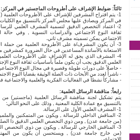
ثالثاً: ضوابط الإشراف على أطروحات الماجستير في المركز:
1- يتم اقتراح المشرفين للإشراف على الأطروحات العلمية (م
في المركز ويصادق عليها مجلس المركز بالتنسيق مع الكليات ا
2- اعتماد التخصص الدقيق لتسمية المشرف العلمي للرسالة
ثقافة النوع الاجتماعي والدراسات النسوية , وفي حالة 
الاجتماعي يمكن تسميته مشرف ثاني.
3- أن يكون المشرف/ة على الأطروحة العلمية من حملة الل
الاستعانة بالأساتذة المساعدين في حال الضرورة كمشرفين م
4- المشرف الذي يحق له الإشراف على الأطروحات العلم
العلمي الدقيق يجب أن يكون ملماً بأساسيات ثقافة النوع الإجتم
- حاصلاً على دورات طويلة وقصيرة في مجال النوع الاجتماعي
- ناشراً لعدد من الأبحاث ذات الصلة الوثيقة بقضايا النوع الاجت
- مشاركاً نشطاً في الفعاليات الفكرية والعلمية والاجتماعية ف
رابعاً: مناقشة الرسائل العلمية:
يتم تشكيل لجنة مناقشة الرسائل العلمية (ماجستير) من ق
بالتنسيق مع عمادة الكلية المعنية , وذلك على النحو التالي:
1- المشرف العلمي الأول على الرسالة.
2- المناقش الداخلي للرسالة , ويكون من المتمكنين والملمي
(من جامعة عدن) , ومن ذوي التخصص العلمي الدقيق ذا الصلة
3- المناقش الخارجي للرسالة , ويكون من ذوي التخصص ال
(من خارج جامعة عدن) , ويستحسن أن يكون من المهتمين
الاجتماعي .