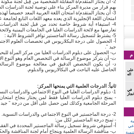
2- أن يجتاز المتقدم/ة المقابلة الشخصية من قِبل لجنة مكون
بهم قرار من مديرة المركز بناء على توصية لجنة الدراسات العل
امتحان اللغة الإنجليزية الذي يعده معهد اللغات التابع لجامعة 
4- استيفاء أية شروط خاصة تحدد من قبل لجنة الدراسات
تعارضها مع لائحة الدراسات العليا في الجامعات اليمنية ولائحة
5- يشترط لتسجيل رسالة الماجستير توافر الشروط الآتية :
أ‌- الحصول على درجة البكلاريوس في تخصصات العلوم الاجتماعي
جيد ".
ب‌- الحصول على دبلوم الدراسات العليا من مركز المرأة للبحو
ت‌- أن يتركز موضوع الرسالة في التخصص العام وهو النوع ال
د‌- أن يكون التخصص الدقيق في معالجة موضوع الرسالة
الحاصل عليه الباحث في البكالاريوس والدبلوم.
 على
اله
ثانياً: الدرجات العلمية التي يمنحها المركز:
 في
1- دبلوم الدراسات العليا في النوع الاجتماعي والدراسات النسوية.
نجاز
- يمنح دبلوم الدراسات العليا فقط لمن يجتاز بنجاح امتحا
المرحلة الجامعية وكذلك لمن حصل على أقل من درجة " جيد "
2- درجة الماجستير في النوع الاجتماعي والدراسات النسوية.
- تمنح درجة الماجستير لكل من:
ية
أ‌- أستوفي شروط تسجيل رسالة الماجستير المحددة في الفقرة (أ
اعي
ب‌- مناقشة الرسالة العلمية وبنجاح أمام لجنة المناقشة والحك
نمية