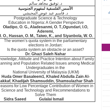
د. توفيق مجاهد سالم
الأسس الفلسفية لمفهوم الجنوسية
ى
د. قاسم عبد عوض المحبشي
Postgraduate Science & Technology
Education in Nigeria: A Gender Perspective
Oladipo, O. G., Aladesanmi, O. T.,Ogundari, I.O,
Aderemi,
. O., Hassan, O. M., Taiwo, K., and Siyanbola, W. O.
The women’s quota system in the parliamentary
elections in Jordan:
Is the quota system an obstacle or an asset?
Dr. Ghazi Saleh Nahar
nowledge, Attitude and Practice Intention about Family
lanning and Population Related Issues among Medical
Undergraduates in the
National University of Malaysia (UKM)
Huda Omer Basaleem1, Khaled Abdulla Zain Al-
akkaf, Khadijah Shamsuddin, Shamsulazhar Shah
easons for Low Percentage Contribution of Women in
Science and Technology and Recommendations to
Solve Them
Sidra Saeed Gulalai Ismail