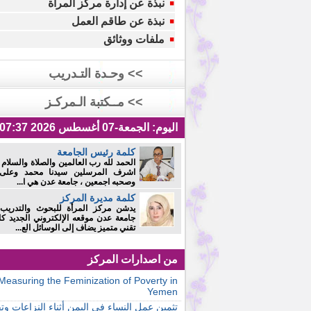
نبذة عن إدارة مركز المرأة
نبذة عن طاقم العمل
ملفات ووثائق
>> وحـدة التـدريب
>> مــكتبة الـمركـز
اليوم:
الجمعة-07 أغسطس 2026 07:37 ص
كلمة رئيس الجامعة
الحمد لله رب العالمين والصلاة والسلام
اشرف المرسلين سيدنا محمد وعلى 
وصحبه اجمعين ، جامعة عدن هي ا...
كلمة مديرة المركز
يدشن مركز المرأة للبحوث والتدريب
جامعة عدن موقعه الإلكتروني الجديد كا
تقني متميز يضاف إلى الوسائل الع...
من اصدارات المركز
Measuring the Feminization of Poverty in
Yemen
تثمين عمل النساء في اليمن أثناء النزاعات وت