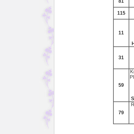
81
115
11
H
31
K
P
59
S
R
79